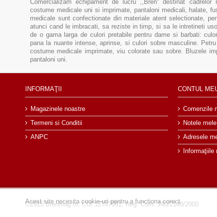
Comercializam echipament de lucru ,,Bren'' destinat cadrelor 
costume medicale uni si imprimate, pantaloni medicali, halate, f
medicale sunt confectionate din materiale atent selectionate, pent
atunci cand le imbracati, sa reziste in timp, si sa le intretineti u
de o gama larga de culori pretabile pentru dame si barbati: culor
pana la nuante intense, aprinse, si culori sobre masculine. Pe
costume medicale imprimate, viu colorate sau sobre. Bluzele im
pantaloni uni.
INFORMAŢII
CONTUL ME
Magazinele noastre
Comenzile 
Termeni si Conditii
Notele mele
ANPC
Adresele m
Informaţiile
Acest site necesita cookie-uri pentru a functiona corect.
©2015 Brenmag.ro, CUI 12747981, Reg. Com. J40/2140/2000