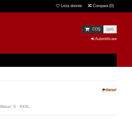
Lista dorinte
Compara
(
0
)
COŞ
(gol)
Autentificare
. Masuri: S - XXXL.