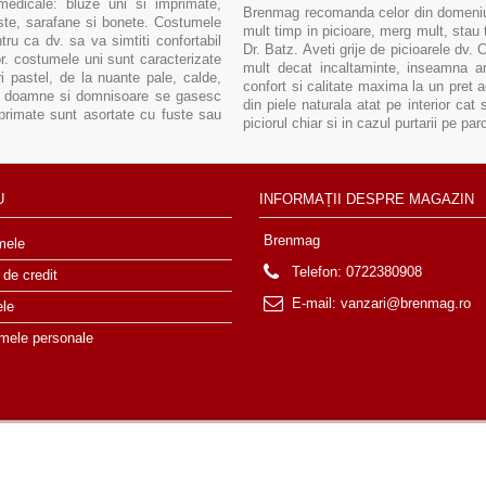
medicale: bluze uni si imprimate,
Brenmag recomanda celor din domeniul 
uste, sarafane si bonete. Costumele
mult timp in picioare, merg mult, stau 
ru ca dv. sa va simtiti confortabil
Dr. Batz. Aveti grije de picioarele dv.
sor. costumele uni sunt caracterizate
mult decat incaltaminte, inseamna arm
i pastel, de la nuante pale, calde,
confort si calitate maxima la un pret 
tru doamne si domnisoare se gasesc
din piele naturala atat pe interior cat 
primate sunt asortate cu fuste sau
piciorul chiar si in cazul purtarii pe pa
U
INFORMAȚII DESPRE MAGAZIN
Brenmag
mele
Telefon:
0722380908
 de credit
E-mail:
vanzari@brenmag.ro
ele
 mele personale