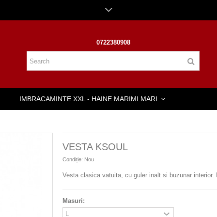
0722380908
IMBRACAMINTE XXL - HAINE MARIMI MARI
VESTA KSOUL
Condiție:
Nou
Vesta clasica vatuita, cu guler inalt si buzunar interior
Masuri: