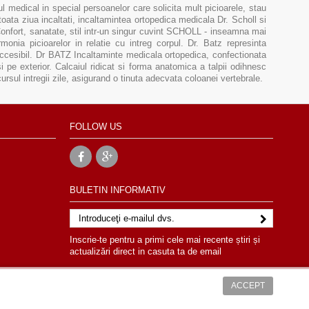
medical in special persoanelor care solicita mult picioarele, stau
toata ziua incaltati, incaltamintea ortopedica medicala Dr. Scholl si
 Confort, sanatate, stil intr-un singur cuvint SCHOLL - inseamna mai
onia picioarelor in relatie cu intreg corpul. Dr. Batz represinta
accesibil. Dr BATZ Incaltaminte medicala ortopedica, confectionata
si pe exterior. Calcaiul ridicat si forma anatomica a talpii odihnesc
rcursul intregii zile, asigurand o tinuta adecvata coloanei vertebrale.
FOLLOW US
BULETIN INFORMATIV
Inscrie-te pentru a primi cele mai recente știri și
actualizări direct in casuta ta de email
ACCEPT