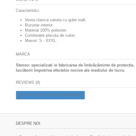
Caracteristici:
Vesta clasica vatuita cu guler inalt.
Buzunar interior.
Material 100% poliester.
Combinatie placuta de culori.
Masuri: S - XXXL.
MARCA
Stenso: specializati in fabricarea de îmbrăcăminte de protecție
lucrătorii împotriva efectelor nocive ale mediului de lucru.
REVIEWS (0)
BE THE FIRST TO WRITE A REVIEW!
DESPRE NOI