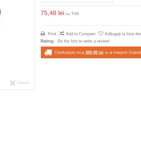
75,48 lei
cu TVA
Print
Add to Compare
Adăugaţi la lista dor
Rating:
Be the first to write a review!
Cheltuieşte inca
300,00 lei
si ai trasport Gratuit
Expand