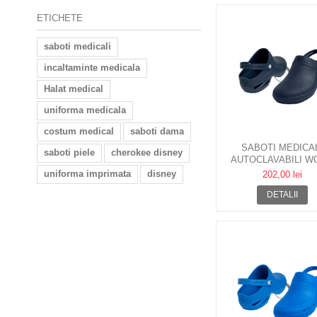
ETICHETE
saboti medicali
incaltaminte medicala
Halat medical
uniforma medicala
costum medical
saboti dama
SABOTI MEDICA
saboti piele
cherokee disney
AUTOCLAVABILI W
BLOC 01 CU BAR
uniforma imprimata
disney
202,00 lei
DETALII