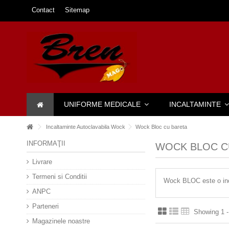
Contact
Sitemap
UNIFORME MEDICALE
INCALTAMINTE
Incaltaminte Autoclavabila Wock
Wock Bloc cu bareta
INFORMAŢII
WOCK BLOC C
Livrare
Termeni si Conditii
Wock BLOC este o incă
ANPC
Parteneri
Showing 1 -
Magazinele noastre