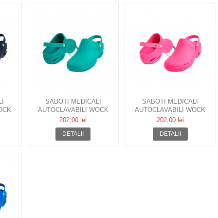
LI
SABOTI MEDICALI
SABOTI MEDICALI
OCK
AUTOCLAVABILI WOCK
AUTOCLAVABILI WOCK
ETA
BLOC 03 CU BARETA
BLOC 04 CU BARETA
202,00 lei
202,00 lei
DETALII
DETALII