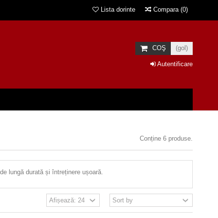
Lista dorinte
Compara
(
0
)
COŞ
(gol)
Autentificare
Conține 6 produse.
e lungă durată și întreținere ușoară.