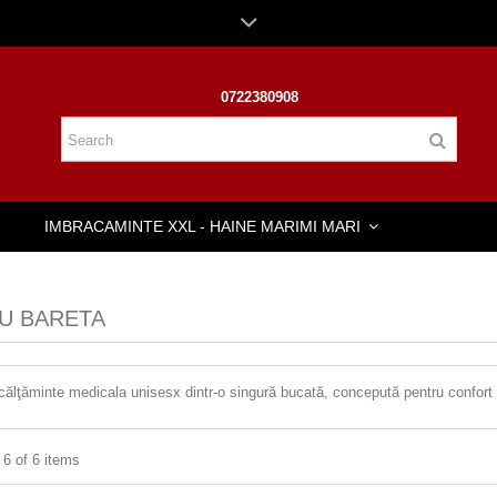
0722380908
IMBRACAMINTE XXL - HAINE MARIMI MARI
U BARETA
lţăminte medicala unisesx dintr-o singură bucată, concepută pentru confort d
 6 of 6 items