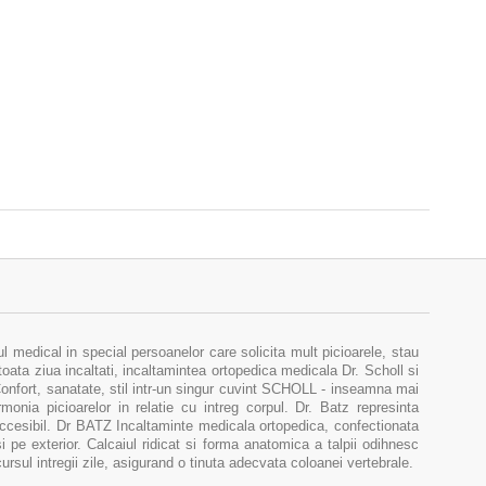
medical in special persoanelor care solicita mult picioarele, stau
toata ziua incaltati, incaltamintea ortopedica medicala Dr. Scholl si
 Confort, sanatate, stil intr-un singur cuvint SCHOLL - inseamna mai
onia picioarelor in relatie cu intreg corpul. Dr. Batz represinta
accesibil. Dr BATZ Incaltaminte medicala ortopedica, confectionata
si pe exterior. Calcaiul ridicat si forma anatomica a talpii odihnesc
rcursul intregii zile, asigurand o tinuta adecvata coloanei vertebrale.