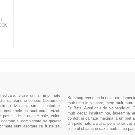
LI
OCK
ETA
medicale: bluze uni si imprimate,
Brenmag recomanda celor din domeniul 
uste, sarafane si bonete. Costumele
mult timp in picioare, merg mult, stau 
ru ca dv. sa va simtiti confortabil
Dr. Batz. Aveti grije de picioarele dv.
sor. costumele uni sunt caracterizate
mult decat incaltaminte, inseamna arm
i pastel, de la nuante pale, calde,
confort si calitate maxima la un pret 
tru doamne si domnisoare se gasesc
din piele naturala atat pe interior cat 
primate sunt asortate cu fuste sau
piciorul chiar si in cazul purtarii pe pa