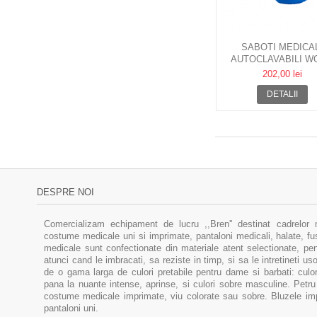
SABOTI MEDICA
AUTOCLAVABILI W
BLOC 02 CU BAR
202,00 lei
DETALII
DESPRE NOI
Comercializam echipament de lucru ,,Bren'' destinat cadrelor 
costume medicale uni si imprimate, pantaloni medicali, halate, f
medicale sunt confectionate din materiale atent selectionate, pent
atunci cand le imbracati, sa reziste in timp, si sa le intretineti u
de o gama larga de culori pretabile pentru dame si barbati: culor
pana la nuante intense, aprinse, si culori sobre masculine. Pe
costume medicale imprimate, viu colorate sau sobre. Bluzele im
pantaloni uni.