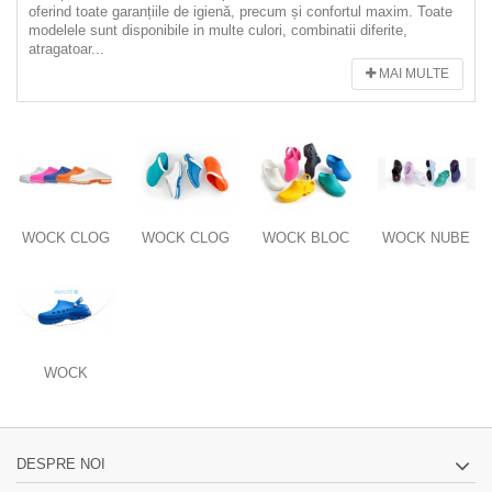
oferind toate garanțiile de igienă, precum și confortul maxim. Toate
modelele sunt disponibile in multe culori, combinatii diferite,
atragatoar...
MAI MULTE
WOCK CLOG
WOCK CLOG
WOCK BLOC
WOCK NUBE
CU BARETA
CU BARETA
WOCK
WAYLITE
DESPRE NOI