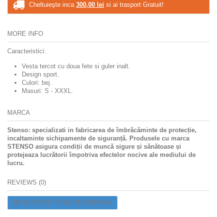
Cheltuieşte inca
300,00 lei
si ai trasport Gratuit!
MORE INFO
Caracteristici:
Vesta tercot cu doua fete si guler inalt.
Design sport.
Culori: bej.
Masuri: S - XXXL.
MARCA
Stenso: specializati in fabricarea de îmbrăcăminte de protecție,
incaltaminte sichipamente de siguranță.
Produsele cu marca
STENSO asigura condiții de muncă sigure și sănătoase și
protejeaza lucrătorii împotriva efectelor nocive ale mediului de
lucru.
REVIEWS (0)
BE THE FIRST TO WRITE A REVIEW!