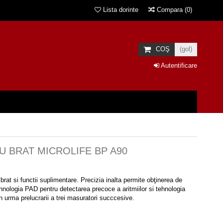
Lista dorinte
Compara
(
0
)
COŞ
(gol)
Autentificare
 BRAT MICROLIFE BP A90
at si functii suplimentare. Precizia inalta permite obţinerea de
ehnologia PAD pentru detectarea precoce a aritmiilor si tehnologia
n urma prelucrarii a trei masuratori succcesive.