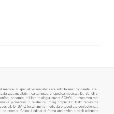
medical in special persoanelor care solicita mult picioarele, stau
toata ziua incaltati, incaltamintea ortopedica medicala Dr. Scholl si
 Confort, sanatate, stil intr-un singur cuvint SCHOLL - inseamna mai
onia picioarelor in relatie cu intreg corpul. Dr. Batz represinta
accesibil. Dr BATZ Incaltaminte medicala ortopedica, confectionata
si pe exterior. Calcaiul ridicat si forma anatomica a talpii odihnesc