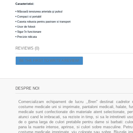
Caracteristici:
• Măsoară tensiunea arteriala şi pulsul
• Compact si portabil
• Caseta robusta pentru pastrare si transport
• Usor de folosit
• Sigur în functionare
• Precizie ridicata
REVIEWS (0)
BE THE FIRST TO WRITE A REVIEW!
DESPRE NOI
Comercializam echipament de lucru ,,Bren'' destinat cadrelor 
costume medicale uni si imprimate, pantaloni medicali, halate, f
medicale sunt confectionate din materiale atent selectionate, pent
atunci cand le imbracati, sa reziste in timp, si sa le intretineti u
de o gama larga de culori pretabile pentru dame si barbati: culor
pana la nuante intense, aprinse, si culori sobre masculine. Pe
costume medicale imprimate, viu colorate sau sobre. Bluzele im