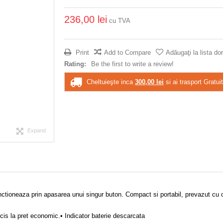
236,00 lei
cu TVA
Print
Add to Compare
Adăugaţi la lista dor
Rating:
Be the first to write a review!
Cheltuieşte inca
300,00 lei
si ai trasport Gratuit
Expand
ctioneaza prin apasarea unui singur buton. Compact si portabil, prevazut cu o
cis la pret economic.
• Indicator baterie descarcata