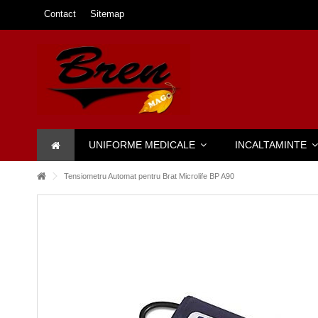
Contact
Sitemap
UNIFORME MEDICALE
INCALTAMINTE
Tensiometru Automat pentru Brat Microlife BP A90