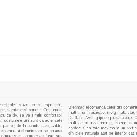
medicale: bluze uni si imprimate,
Brenmag recomanda celor din domeniul 
uste, sarafane si bonete. Costumele
mult timp in picioare, merg mult, stau 
ru ca dv. sa va simtiti confortabil
Dr. Batz. Aveti grije de picioarele dv.
sor. costumele uni sunt caracterizate
mult decat incaltaminte, inseamna arm
i pastel, de la nuante pale, calde,
confort si calitate maxima la un pret 
tru doamne si domnisoare se gasesc
din piele naturala atat pe interior cat 
primate sunt asortate cu fuste sau