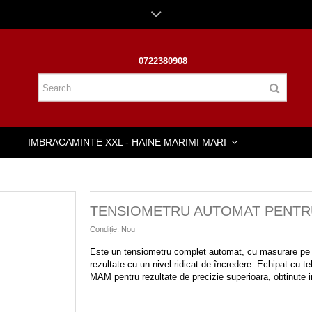
0722380908
IMBRACAMINTE XXL - HAINE MARIMI MARI
TENSIOMETRU AUTOMAT PENTRU
Condiție:
Nou
Este un tensiometru complet automat, cu masurare pe br
rezultate cu un nivel ridicat de încredere. Echipat cu t
MAM pentru rezultate de precizie superioara, obtinute i