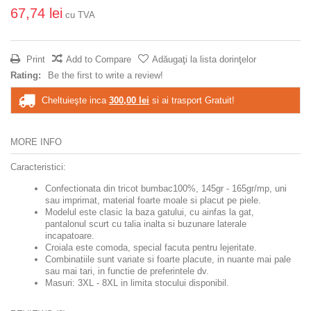
67,74 lei
cu TVA
Print
Add to Compare
Adăugaţi la lista dorinţelor
Rating:
Be the first to write a review!
Cheltuieşte inca
300,00 lei
si ai trasport Gratuit!
MORE INFO
Caracteristici:
Confectionata din tricot bumbac100%, 145gr - 165gr/mp, uni
sau imprimat, material foarte moale si placut pe piele.
Modelul este clasic la baza gatului, cu ainfas la gat,
pantalonul scurt cu talia inalta si buzunare laterale
incapatoare.
Croiala este comoda, special facuta pentru lejeritate.
Combinatiile sunt variate si foarte placute, in nuante mai pale
sau mai tari, in functie de preferintele dv.
Masuri: 3XL - 8XL in limita stocului disponibil.