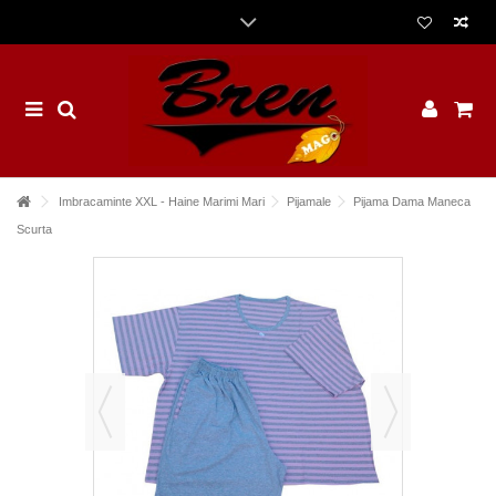
Imbracaminte XXL - Haine Marimi Mari
Pijamale
Pijama Dama Maneca
Scurta