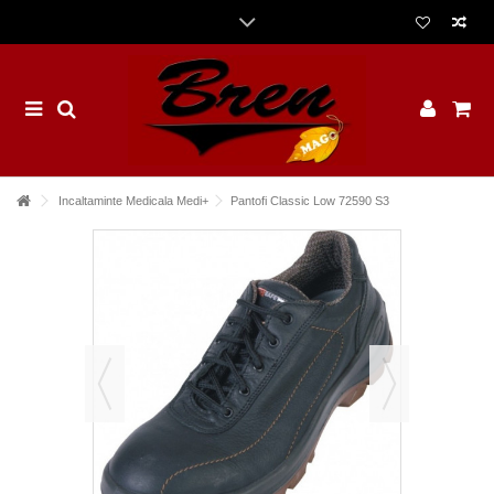
Incaltaminte Medicala Medi+
Pantofi Classic Low 72590 S3