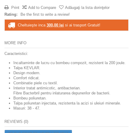
Print
Add to Compare
Adăugaţi la lista dorinţelor
Rating:
Be the first to write a review!
Cheltuieşte inca
300,00 lei
si ai trasport Gratuit!
MORE INFO
Caracteristici:
Incaltaminte de lucru cu bombeu compozit, rezistent la 200 joule.
Talpa KEVLAR.
Design modern.
Comfort ridicat.
Combinatie piele cu textil.
Interior tratat antimicotic, antibacterian.
Fibre Bacterbril pentru inlaturarea depunerilor de bacterii.
Bombeu poliuretan.
Talpa poliuretan injectata, rezistenta la acizi si uleiuri minerale .
Masuri: 38 - 47.
REVIEWS (0)