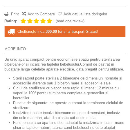
Print
Add to Compare
Adăugaţi la lista dorinţelor
Rating:
(read one review)
Cheltuieşte inca
300,00 lei
si ai trasport Gratuit!
MORE INFO
Un unic aparat compact pentru economisire spatiu pentru sterilizarea
biberoanelor si incalzirea laptelui bebelusului.Comod de pastrat in
bucatarie langa celelalte aparate electrice, gata pregatit pentru utilizare.
Sterilizatorul poate steriliza 2 biberoane de dimensiuni normale si
accesoriile aferente sau 1 biberon mare si accesoriile sale.
Ciclul de sterilizare cu vapori este rapid si intens: 12 minute cu
vapori la 100° pentru eliminarea completa a germenilor si
bacteriilor.
Functie de siguranta: se opreste automat la terminarea ciclului de
sterilizare.
Incalzitorul poate incalzi biberoane de orice dimensiuni, inclusiv
din cele mai mari, atat din plastic cat si din sticla.
Functioneaza cu apa fiind deci adaptat la incalzirea in bain - marie
chiar si laptele matern, atunci cand bebelusul nu este alaptat