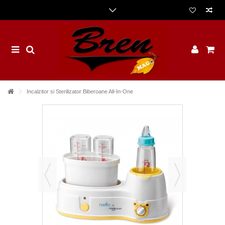
Incalzitor si Sterilizator Biberoane All-In-One