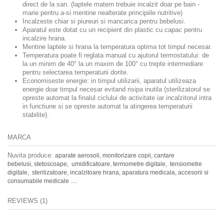
direct de la san. (laptele matern trebuie incalzit doar pe bain -
marie pentru a-si mentine nealterate principiile nutritive)
Incalzeste chiar si piureuri si mancarica pentru bebelusi.
Aparatul este dotat cu un recipient din plastic cu capac pentru
incalzire hrana.
Mentine laptele si hrana la temperatura optima tot timpul necesar.
Temperatura poate fi reglata manual cu ajutorul termostatului: de
la un minim de 40° la un maxim de 100° cu trepte intermediare
pentru selectarea temperaturii dorite.
Economiseste energie: in timpul utilizarii, aparatul utilizeaza
energie doar timpul necesar evitand risipa inutila (sterilizatorul se
opreste automat la finalul ciclului de activitate iar incalzitorul intra
in functiune si se opreste automat la atingerea temperaturii
stabilite).
MARCA
Nuvita produce:
aparate aerosoli,
monitorizare copii,
cantare
bebelusi,
stetoscoape,
umidificatoare,
termometre digitale,
tensiometre
digitale,
sterilizatoare,
incalzitoare hrana,
aparatura medicala, accesorii si
consumabile medicale ....
REVIEWS (1)