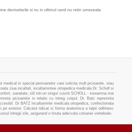
ine denivelarile si nu in ultimul rand nu retin umezeala
medical in special persoanelor care solicita mult picioarele, stau
toata ziua incaltati, incaltamintea ortopedica medicala Dr. Scholl si
 Confort, sanatate, stil intr-un singur cuvint SCHOLL - inseamna mai
onia picioarelor in relatie cu intreg corpul. Dr. Batz represinta
accesibil. Dr BATZ Incaltaminte medicala ortopedica, confectionata
si pe exterior. Calcaiul ridicat si forma anatomica a talpii odihnesc
rcursul intregii zile, asigurand o tinuta adecvata coloanei vertebrale.