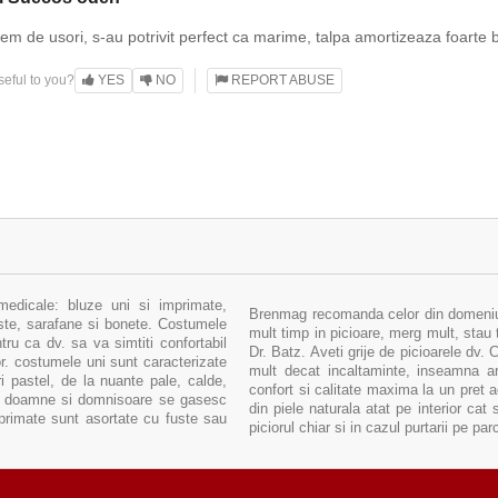
rem de usori, s-au potrivit perfect ca marime, talpa amortizeaza foarte b
eful to you?
YES
NO
REPORT ABUSE
medicale: bluze uni si imprimate,
Brenmag recomanda celor din domeniul 
uste, sarafane si bonete. Costumele
mult timp in picioare, merg mult, stau 
ru ca dv. sa va simtiti confortabil
Dr. Batz. Aveti grije de picioarele dv.
sor. costumele uni sunt caracterizate
mult decat incaltaminte, inseamna arm
i pastel, de la nuante pale, calde,
confort si calitate maxima la un pret 
tru doamne si domnisoare se gasesc
din piele naturala atat pe interior cat 
primate sunt asortate cu fuste sau
piciorul chiar si in cazul purtarii pe pa