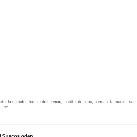
tor la un hotel, femeie de serviciu, lucrător de birou, barman, farmacist, sau p
 tine.
li Suecos oden