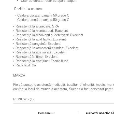
Usor de curatat, doar cu apa si sapun.
Rezista
La caldura:
- Caldura uscata: pana la 50 grade C
- Caldura umeda: pana la 50 grade C
• Rezistenţă la alunecare:
SRA
• Rezistenţă la hidrocarburi:
Excelent
• Rezistenţă la dizolvanţi şi detergent:
Excelent
• Rezistenţă la acid lactic:
Excelent
• Rezistenţă sangvină:
Excelent
• Rezistenţă în atmosferă chimică:
Excelent
• Rezistenţă la apă sărată:
Excelent
• Rezistenţă în timp:
Excelent
• Rezistenţă la tracţiune:
Foarte bună
• Reciclabil:
Da
MARCA
Fie că sunteți o asistentă medicală, bucătar, chelneriță, medic, munci
confort la locul de muncă a acestora, Suecos a fost dezvoltat pentru
REVIEWS (1)
saboti medica
Berceanu C.