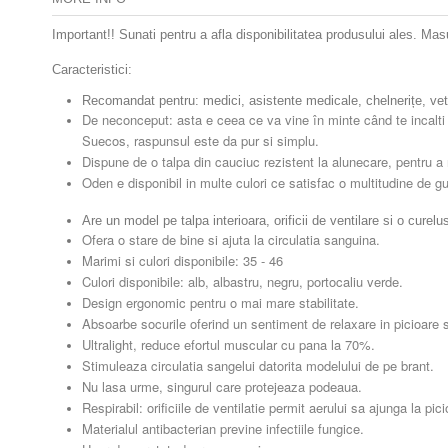
Important!! Sunati pentru a afla disponibilitatea produsului ales. Ma
Caracteristici:
Recomandat pentru: medici, asistente medicale, chelnerițe, veter
De neconceput: asta e ceea ce va vine în minte când te incalt
Suecos, raspunsul este da pur si simplu.
Dispune de o talpa din cauciuc rezistent la alunecare, pentru 
Oden e disponibil in multe culori ce satisfac o multitudine de gu
Are un model pe talpa interioara, orificii de ventilare si o curelus
Ofera o stare de bine si ajuta la circulatia sanguina.
Marimi si culori disponibile: 35 - 46
Culori disponibile: alb, albastru, negru, portocaliu verde.
Design ergonomic pentru o mai mare stabilitate.
Absoarbe socurile oferind un sentiment de relaxare in picioare si 
Ultralight, reduce efortul muscular cu pana la 70%.
Stimuleaza circulatia sangelui datorita modelului de pe brant.
Nu lasa urme, singurul care protejeaza podeaua.
Respirabil: orificiile de ventilatie permit aerului sa ajunga la pici
Materialul antibacterian previne infectiile fungice.