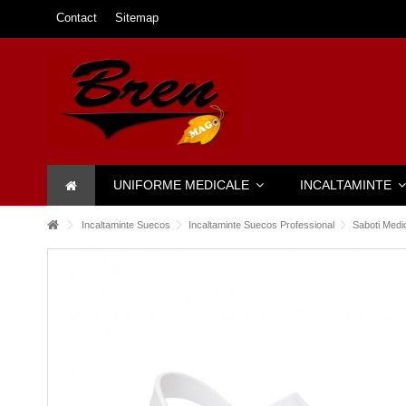
Contact
Sitemap
UNIFORME MEDICALE
INCALTAMINTE
Incaltaminte Suecos
Incaltaminte Suecos Professional
Saboti Med