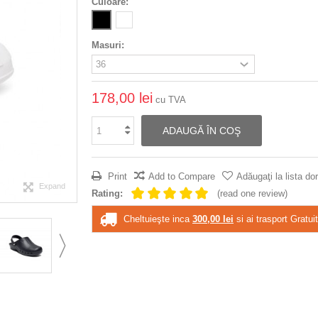
Culoare:
Masuri:
178,00 lei
cu TVA
ADAUGĂ ÎN COŞ
Print
Add to Compare
Adăugaţi la lista dor
Expand
Rating:
(read one review)
Cheltuieşte inca
300,00 lei
si ai trasport Gratuit