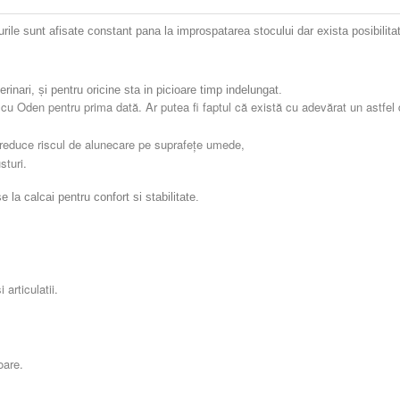
surile sunt afisate constant pana la improspatarea stocului dar exista posibil
inari, și pentru oricine sta in picioare timp indelungat.
i cu Oden pentru prima dată.
Ar putea fi faptul că există cu adevărat un astfel
a reduce riscul de alunecare pe suprafețe umede,
sturi.
e la calcai pentru confort si stabilitate.
articulatii.
oare.