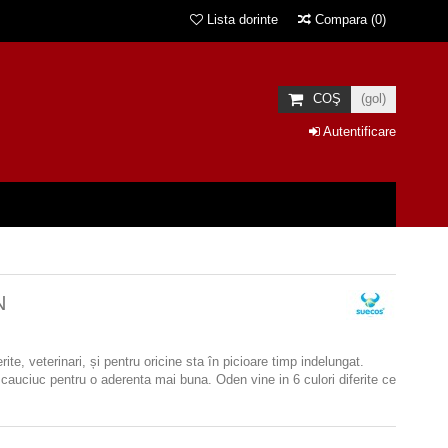
Lista dorinte
Compara
(
0
)
COŞ
(gol)
Autentificare
N
e, veterinari, și pentru oricine sta în picioare timp indelungat.
de cauciuc pentru o aderenta mai buna.
Oden vine in 6 culori diferite ce