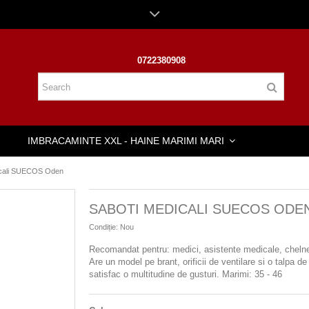
0722380908
IMBRACAMINTE XXL - HAINE MARIMI MARI
icali SUECOS Oden
SABOTI MEDICALI SUECOS ODE
Condiție:
Nou
Recomandat pentru: medici, asistente medicale, chelnerit
Are
un model pe brant, orificii de ventilare si o talpa 
satisfac o multitudine de gusturi.
Marimi: 35 - 46