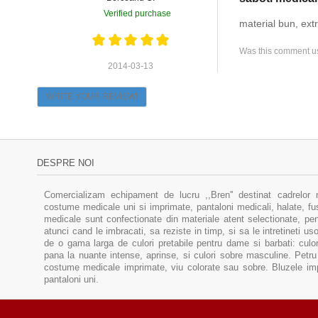
Verified purchase
material bun, ext
Was this comment us
2014-03-13
WRITE YOUR REVIEW!
DESPRE NOI
Comercializam echipament de lucru ,,Bren'' destinat cadrelor 
costume medicale uni si imprimate, pantaloni medicali, halate, f
medicale sunt confectionate din materiale atent selectionate, pent
atunci cand le imbracati, sa reziste in timp, si sa le intretineti u
de o gama larga de culori pretabile pentru dame si barbati: culor
pana la nuante intense, aprinse, si culori sobre masculine. Pe
costume medicale imprimate, viu colorate sau sobre. Bluzele im
pantaloni uni.