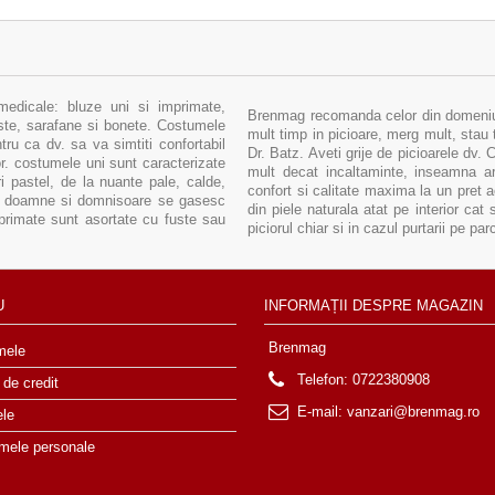
medicale: bluze uni si imprimate,
Brenmag recomanda celor din domeniul 
uste, sarafane si bonete. Costumele
mult timp in picioare, merg mult, stau 
ru ca dv. sa va simtiti confortabil
Dr. Batz. Aveti grije de picioarele dv.
sor. costumele uni sunt caracterizate
mult decat incaltaminte, inseamna arm
i pastel, de la nuante pale, calde,
confort si calitate maxima la un pret 
tru doamne si domnisoare se gasesc
din piele naturala atat pe interior cat 
primate sunt asortate cu fuste sau
piciorul chiar si in cazul purtarii pe pa
U
INFORMAȚII DESPRE MAGAZIN
Brenmag
mele
Telefon:
0722380908
 de credit
E-mail:
vanzari@brenmag.ro
ele
 mele personale