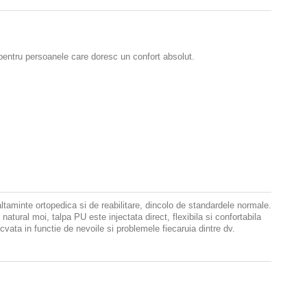
, pentru persoanele care doresc un confort absolut.
ltaminte ortopedica si de reabilitare, dincolo de standardele normale.
tural moi, talpa PU este injectata direct, flexibila si confortabila
cvata in functie de nevoile si problemele fiecaruia dintre dv.