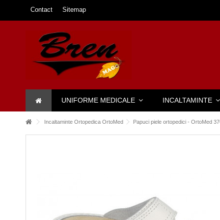
Contact
Sitemap
UNIFORME MEDICALE
INCALTAMINTE
Incaltaminte Ortopedica OrtoMed
Papuci piele ortopedici - OrtoMed 3