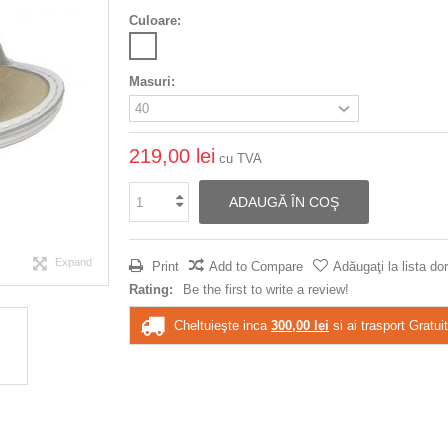
Culoare:
Masuri:
219,00 lei
cu TVA
ADAUGĂ ÎN COŞ
Expand
Print
Add to Compare
Adăugaţi la lista dor
Rating:
Be the first to write a review!
Cheltuieşte inca
300,00 lei
si ai trasport Gratuit