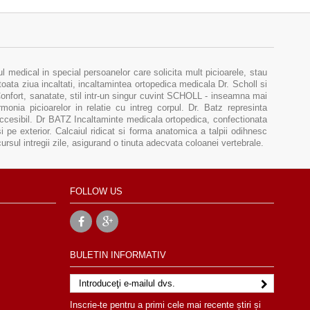
medical in special persoanelor care solicita mult picioarele, stau
toata ziua incaltati, incaltamintea ortopedica medicala Dr. Scholl si
 Confort, sanatate, stil intr-un singur cuvint SCHOLL - inseamna mai
onia picioarelor in relatie cu intreg corpul. Dr. Batz represinta
accesibil. Dr BATZ Incaltaminte medicala ortopedica, confectionata
si pe exterior. Calcaiul ridicat si forma anatomica a talpii odihnesc
rcursul intregii zile, asigurand o tinuta adecvata coloanei vertebrale.
FOLLOW US
BULETIN INFORMATIV
Inscrie-te pentru a primi cele mai recente știri și