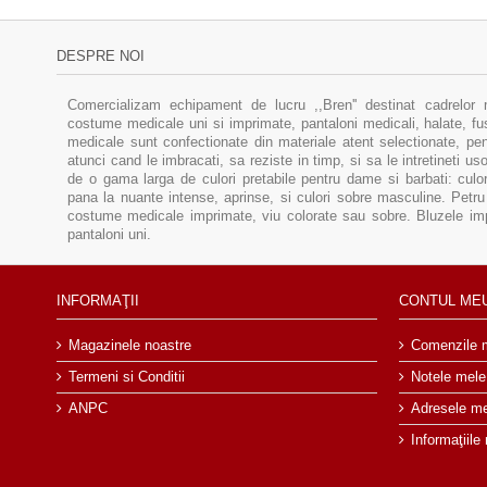
DESPRE NOI
Comercializam echipament de lucru ,,Bren'' destinat cadrelor 
costume medicale uni si imprimate, pantaloni medicali, halate, f
medicale sunt confectionate din materiale atent selectionate, pent
atunci cand le imbracati, sa reziste in timp, si sa le intretineti u
de o gama larga de culori pretabile pentru dame si barbati: culor
pana la nuante intense, aprinse, si culori sobre masculine. Pe
costume medicale imprimate, viu colorate sau sobre. Bluzele im
pantaloni uni.
INFORMAŢII
CONTUL ME
Magazinele noastre
Comenzile 
Termeni si Conditii
Notele mele
ANPC
Adresele m
Informaţiile