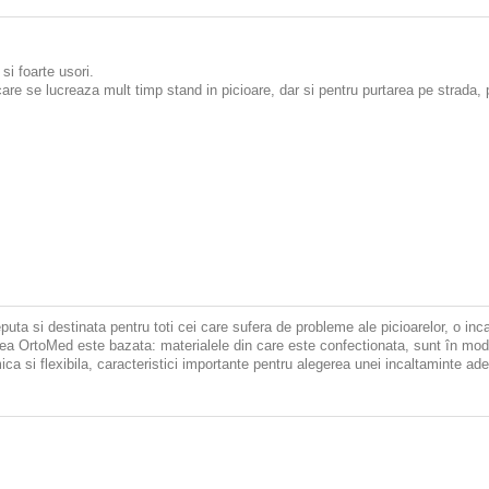
si foarte usori.
n care se lucreaza mult timp stand in picioare, dar si pentru purtarea pe strada
a si destinata pentru toti cei care sufera de probleme ale picioarelor, o inca
tea OrtoMed este bazata: materialele din care este confectionata, sunt în mod na
ca si flexibila, caracteristici importante pentru alegerea unei incaltaminte ade