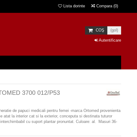
Lista dorinte
Compara
(
0
)
COŞ
(gol)
Autentificare
TOMED 3700 012/P53
eneratie de papuci medicali pentru femei -marca Ortomed provenienta
atat la interior cat si la exterior, conceputa si destinata tuturor
interchimbabil cu suport plantar pronuntat. Culoare: al. Masuri 36-