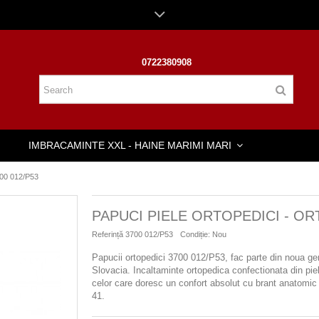
0722380908
IMBRACAMINTE XXL - HAINE MARIMI MARI
700 012/P53
PAPUCI PIELE ORTOPEDICI - OR
Referință
3700 012/P53
Condiție:
Nou
Papucii ortopedici 3700 012/P53, fac parte din noua g
Slovacia. Incaltaminte ortopedica confectionata din piele 
celor care doresc un confort absolut cu brant anatomic 
41.