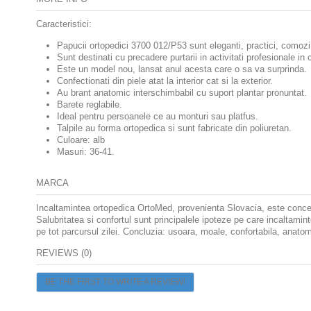
Caracteristici:
Papucii ortopedici 3700 012/P53 sunt eleganti, practici, comozi 
Sunt destinati cu precadere purtarii in activitati profesionale i
Este un model nou, lansat anul acesta care o sa va surprinda.
Confectionati din piele atat la interior cat si la exterior.
Au brant anatomic interschimbabil cu suport plantar pronuntat.
Barete reglabile.
Ideal pentru persoanele ce au monturi sau platfus.
Talpile au forma ortopedica si sunt fabricate din poliuretan.
Culoare: alb
Masuri: 36-41.
MARCA
Incaltamintea ortopedica OrtoMed, provenienta Slovacia, este conceput
Salubritatea si confortul sunt principalele ipoteze pe care incaltamin
pe tot parcursul zilei. Concluzia: usoara, moale, confortabila, anatomi
REVIEWS (0)
BE THE FIRST TO WRITE A REVIEW!