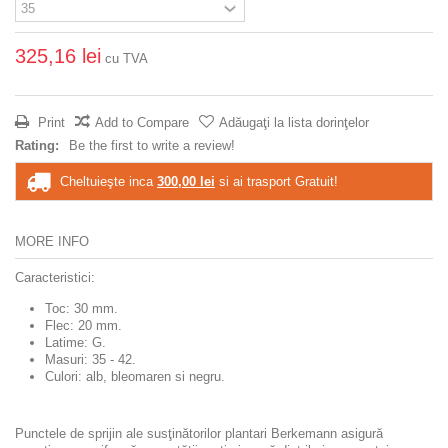
325,16 lei
cu TVA
Print
Add to Compare
Adăugaţi la lista dorinţelor
Rating:
Be the first to write a review!
Cheltuieşte inca
300,00 lei
si ai trasport Gratuit!
MORE INFO
Caracteristici:
Toc: 30 mm.
Flec: 20 mm.
Latime: G.
Masuri: 35 - 42.
Culori: alb, bleomaren si negru.
Punctele de sprijin ale susţinătorilor plantari Berkemann asigură