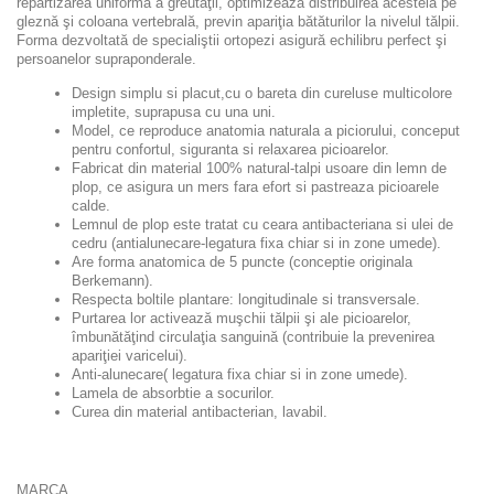
repartizarea uniformă a greutăţii, optimizează distribuirea acesteia pe
gleznă şi coloana vertebrală, previn apariţia bătăturilor la nivelul tălpii.
Forma dezvoltată de specialiştii ortopezi asigură echilibru perfect şi
persoanelor supraponderale.
Design simplu si placut,cu o bareta din cureluse multicolore
impletite, suprapusa cu una uni.
Model, ce reproduce anatomia naturala a piciorului, conceput
pentru confortul, siguranta si relaxarea picioarelor.
Fabricat din material 100% natural-talpi usoare din lemn de
plop, ce asigura un mers fara efort si pastreaza picioarele
calde.
Lemnul de plop este tratat cu ceara antibacteriana si ulei de
cedru (antialunecare-legatura fixa chiar si in zone umede).
Are forma anatomica de 5 puncte (conceptie originala
Berkemann).
Respecta boltile plantare: longitudinale si transversale.
Purtarea lor activează muşchii tălpii şi ale picioarelor,
îmbunătăţind circulaţia sanguină (contribuie la prevenirea
apariţiei varicelui).
Anti-alunecare( legatura fixa chiar si in zone umede).
Lamela de absorbtie a socurilor.
Curea din material antibacterian, lavabil.
MARCA