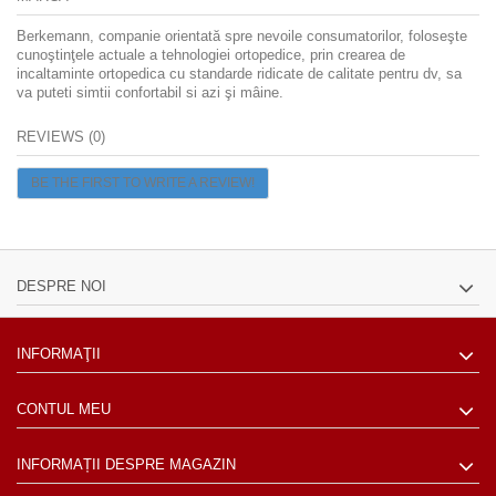
Berkemann, companie orientată spre nevoile consumatorilor, foloseşte
cunoştinţele actuale a tehnologiei ortopedice, prin crearea de
incaltaminte ortopedica cu standarde ridicate de calitate pentru dv, sa
va puteti simtii confortabil si azi şi mâine.
REVIEWS (0)
BE THE FIRST TO WRITE A REVIEW!
DESPRE NOI
INFORMAŢII
CONTUL MEU
INFORMAȚII DESPRE MAGAZIN