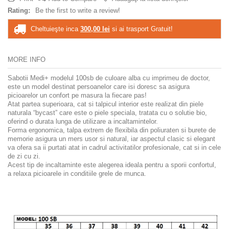
Rating:
Be the first to write a review!
Cheltuieşte inca
300,00 lei
si ai trasport Gratuit!
MORE INFO
Sabotii Medi+ modelul 100sb de culoare alba cu imprimeu de doctor,
este un model destinat persoanelor care isi doresc sa asigura
picioarelor un confort pe masura la fiecare pas!
Atat partea superioara, cat si talpicul interior este realizat din piele
naturala “bycast” care este o piele speciala, tratata cu o solutie bio,
oferind o durata lunga de utilizare a incaltamintelor.
Forma ergonomica, talpa extrem de flexibila din poliuraten si burete de
memorie asigura un mers usor si natural, iar aspectul clasic si elegant
va ofera sa ii purtati atat in cadrul activitatilor profesionale, cat si in cele
de zi cu zi.
Acest tip de incaltaminte este alegerea ideala pentru a sporii confortul,
a relaxa picioarele in conditiile grele de munca.