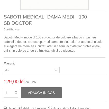
SABOTI MEDICALI DAMA MEDI+ 100
SB DOCTOR
Condiție:
Nou
Sabotii Medi+ modelul 100 sb doctor de culoare alba cu imprimeu
ustensile doctor: stetoscop, medicamente,plasturi..
iar aspectul clasic
si elegant va ofera sa ii purtati atat in cadrul activitatilor profesionale,
cat si in cele de zi cu zi. Imbinati utilul cu placutul.
Masuri:
129,00 lei
cu TVA
ADAUGĂ ÎN COŞ
Print
Add to Compare
Adăugaţi la lista dorinţelor