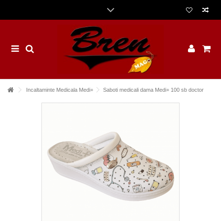
Incaltaminte Medicala Medi+
Saboti medicali dama Medi+ 100 sb doctor