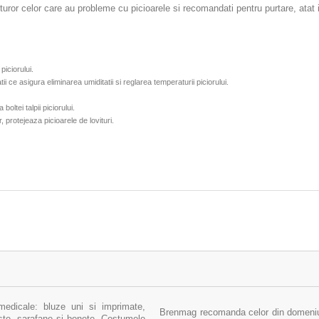
or celor care au probleme cu picioarele si recomandati pentru purtare, atat in i
 piciorului.
tii ce asigura eliminarea umiditatii si reglarea temperaturii piciorului
.
oltei talpii piciorului.
r, protejeaza picioarele de lovituri.
medicale: bluze uni si imprimate,
Brenmag recomanda celor din domeniul 
uste, sarafane si bonete. Costumele