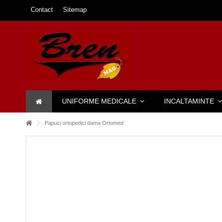
Contact
Sitemap
UNIFORME MEDICALE
INCALTAMINTE
Papuci ortopedici dama Ortomed