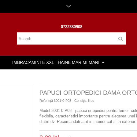
0722380908
IMBRACAMINTE XXL - HAINE MARIMI MARI
PAPUCI ORTOPEDICI DAMA OR
Referință
3001-0-P03
Condiție:
Nou
Model 3001-0-P03 - papuci ortopedici pentru femei, cul
flexibila, caracteristici importante pentru alegerea unei
dintre dv.
Recomandati atat in interior cat si in exterior.