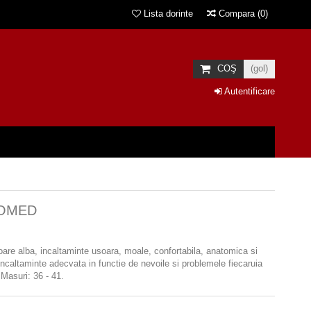
Lista dorinte
Compara
(
0
)
COŞ
(gol)
Autentificare
TOMED
oare alba, incaltaminte
usoara, moale, confortabila, anatomica si
 incaltaminte adecvata in functie de nevoile si problemele fiecaruia
 Masuri: 36 - 41.