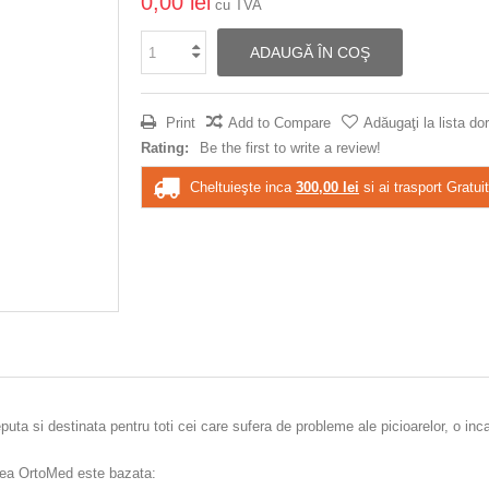
0,00 lei
cu TVA
ADAUGĂ ÎN COŞ
Print
Add to Compare
Adăugaţi la lista dor
Rating:
Be the first to write a review!
Cheltuieşte inca
300,00 lei
si ai trasport Gratuit
a si destinata pentru toti cei care sufera de probleme ale picioarelor, o incal
ntea OrtoMed
este
bazata: