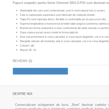
Papucii oropedici pentru femei Ortomed 3001-0-P03 sunt destinati tutur
Materialele din care sunt confectionati, sunt în mod natural moi si usoare.
Fata si captuseala superioara sunt fabricate din material sintetic.
Talpa PU este injectata direct, flexibila si confortabila pe tot parcursul zilei.
Suportul longitudinal si transversal al boltei talpii asigura sustinerea optima a
Brantul are forma anatomica si este confectionat din piele naurala
cu perfora
Dupa cateva purtari acest model ia forma talpii dv.
Este mai proeminent in zona calcaiului, in zona bazei degetelor, cat si in zona b
Marginile ridicate ale brantului, atat in zona calcaiului, cat si in zona degetelo
Culoare: alb
Masuri 36 -41
REVIEWS (0)
BE THE FIRST TO WRITE A REVIEW!
DESPRE NOI
Comercializam echipament de lucru ,,Bren'' destinat cadrelor 
costume medicale uni si imprimate, pantaloni medicali, halate, f