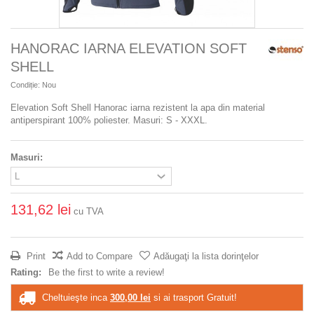
HANORAC IARNA ELEVATION SOFT
SHELL
Condiție:
Nou
Elevation Soft Shell Hanorac iarna rezistent la apa din material
antiperspirant 100% poliester. Masuri: S - XXXL.
Masuri:
131,62 lei
cu TVA
Print
Add to Compare
Adăugaţi la lista dorinţelor
Rating:
Be the first to write a review!
Cheltuieşte inca
300,00 lei
si ai trasport Gratuit!