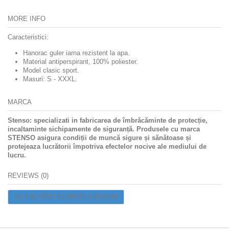
MORE INFO
Caracteristici:
Hanorac guler iarna rezistent la apa.
Material antiperspirant, 100% poliester.
Model clasic sport.
Masuri: S - XXXL.
MARCA
Stenso: specializati in fabricarea de îmbrăcăminte de protecție,
incaltaminte sichipamente de siguranță.
Produsele cu marca
STENSO asigura condiții de muncă sigure și sănătoase și
protejeaza lucrătorii împotriva efectelor nocive ale mediului de
lucru.
REVIEWS (0)
BE THE FIRST TO WRITE A REVIEW!