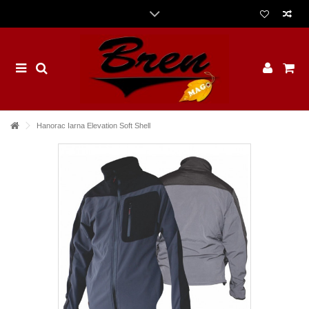
Hanorac Iarna Elevation Soft Shell