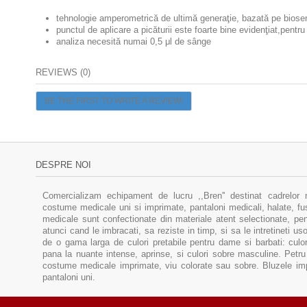
tehnologie amperometrică de ultimă generaţie, bazată pe bios
punctul de aplicare a picăturii este foarte bine evidenţiat,pentru
analiza necesită numai 0,5 μl de sânge
REVIEWS (0)
BE THE FIRST TO WRITE A REVIEW!
DESPRE NOI
Comercializam echipament de lucru ,,Bren'' destinat cadrelor 
costume medicale uni si imprimate, pantaloni medicali, halate, f
medicale sunt confectionate din materiale atent selectionate, pent
atunci cand le imbracati, sa reziste in timp, si sa le intretineti u
de o gama larga de culori pretabile pentru dame si barbati: culor
pana la nuante intense, aprinse, si culori sobre masculine. Pe
costume medicale imprimate, viu colorate sau sobre. Bluzele im
pantaloni uni.