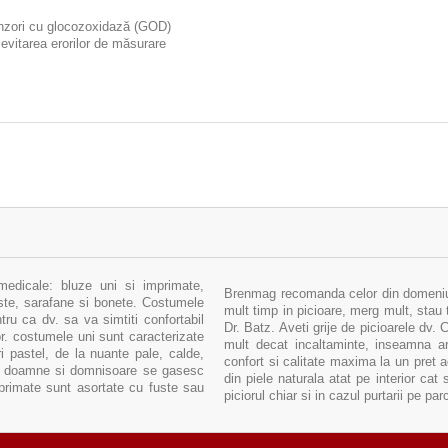
enzori cu glocozoxidază (GOD)
 evitarea erorilor de măsurare
medicale: bluze uni si imprimate,
Brenmag recomanda celor din domeniul 
uste, sarafane si bonete. Costumele
mult timp in picioare, merg mult, stau 
ru ca dv. sa va simtiti confortabil
Dr. Batz. Aveti grije de picioarele dv.
sor. costumele uni sunt caracterizate
mult decat incaltaminte, inseamna arm
i pastel, de la nuante pale, calde,
confort si calitate maxima la un pret 
tru doamne si domnisoare se gasesc
din piele naturala atat pe interior cat 
primate sunt asortate cu fuste sau
piciorul chiar si in cazul purtarii pe pa