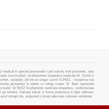
medical in special persoanelor care solicita mult picioarele, stau
toata ziua incaltati, incaltamintea ortopedica medicala Dr. Scholl si
 Confort, sanatate, stil intr-un singur cuvint SCHOLL - inseamna mai
onia picioarelor in relatie cu intreg corpul. Dr. Batz represinta
accesibil. Dr BATZ Incaltaminte medicala ortopedica, confectionata
si pe exterior. Calcaiul ridicat si forma anatomica a talpii odihnesc
rcursul intregii zile, asigurand o tinuta adecvata coloanei vertebrale.