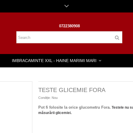
0722380908
IMBRACAMINTE XXL - HAINE MARIMI MARI
TESTE GLICEMIE FORA
Condiție:
Nou
Pot fi folosite la orice glucometru Fora.
Testele nu su
măsurării glicemiei.