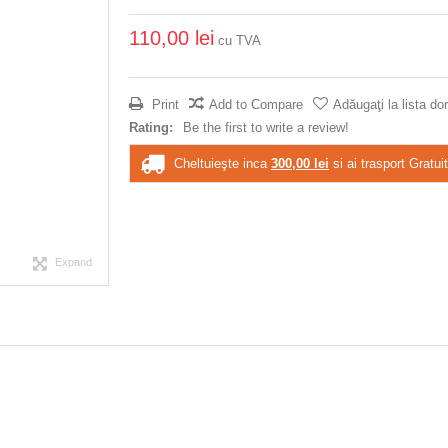
110,00 lei
cu TVA
Print
Add to Compare
Adăugaţi la lista dor
Rating:
Be the first to write a review!
Cheltuieşte inca
300,00 lei
si ai trasport Gratuit
Expand