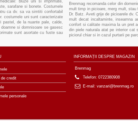
medicale: bluze uni si imprimate,
Brenmag recomanda celor din domeniul 
uste, sarafane si bonete. Costumele
mult timp in picioare, merg mult, stau 
ru ca dv. sa va simtiti confortabil
Dr. Batz. Aveti grije de picioarele dv.
sor. costumele uni sunt caracterizate
mult decat incaltaminte, inseamna arm
i pastel, de la nuante pale, calde,
confort si calitate maxima la un pret 
tru doamne si domnisoare se gasesc
din piele naturala atat pe interior cat 
primate sunt asortate cu fuste sau
piciorul chiar si in cazul purtarii pe pa
U
INFORMAȚII DESPRE MAGAZIN
Brenmag
mele
Telefon:
0722380908
 de credit
E-mail:
vanzari@brenmag.ro
ele
 mele personale