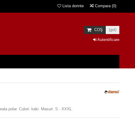
Lista dorinte
Compara
(
0
)
COŞ
(gol)
Autentificare
ala polar. Culori: kaki. Masuri: S - XXXL.