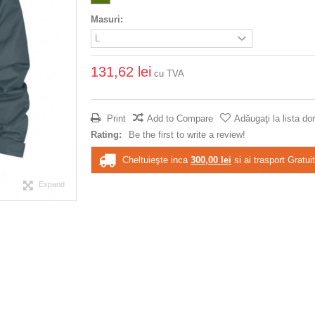
Masuri:
131,62 lei
cu TVA
Print
Add to Compare
Adăugaţi la lista dor
Rating:
Be the first to write a review!
Cheltuieşte inca
300,00 lei
si ai trasport Gratuit
Expand