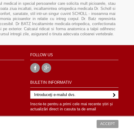
medical in special persoanelor care solicita mult picioarele, stau
toata ziua incaltati, incaltamintea ortopedica medicala Dr. Scholl si
 Confort, sanatate, stil intr-un singur cuvint SCHOLL - inseamna mai
onia picioarelor in relatie cu intreg corpul. Dr. Batz represinta
accesibil. Dr BATZ Incaltaminte medicala ortopedica, confectionata
si pe exterior. Calcaiul ridicat si forma anatomica a talpii odihnesc
rcursul intregii zile, asigurand o tinuta adecvata coloanei vertebrale.
FOLLOW US
BULETIN INFORMATIV
Inscrie-te pentru a primi cele mai recente știri și
actualizări direct in casuta ta de email
ACCEPT