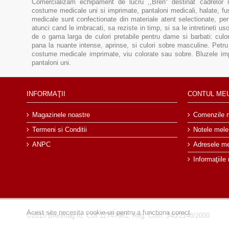
Comercializam echipament de lucru ,,Bren'' destinat cadrelor 
costume medicale uni si imprimate, pantaloni medicali, halate, f
medicale sunt confectionate din materiale atent selectionate, pent
atunci cand le imbracati, sa reziste in timp, si sa le intretineti u
de o gama larga de culori pretabile pentru dame si barbati: culor
pana la nuante intense, aprinse, si culori sobre masculine. Pe
costume medicale imprimate, viu colorate sau sobre. Bluzele im
pantaloni uni.
INFORMAŢII
CONTUL ME
Magazinele noastre
Comenzile 
Termeni si Conditii
Notele mele
ANPC
Adresele m
Informaţiile
Acest site necesita cookie-uri pentru a functiona corect.
©2015 Brenmag.ro, CUI 12747981, Reg. Com. J40/2140/2000