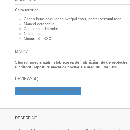
Caracteristici:
Geaca iarna calduroasa pvc/poliester, pentru sezonul rece.
Maneci detasabile.
Captuseala din polar.
Culori: kaki.
Masuri: S - XXXL.
MARCA
Stenso: specializati in fabricarea de îmbrăcăminte de protecție
lucrătorii împotriva efectelor nocive ale mediului de lucru.
REVIEWS (0)
BE THE FIRST TO WRITE A REVIEW!
DESPRE NOI