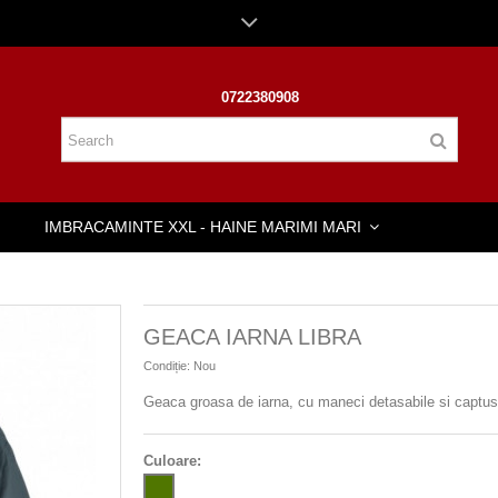
0722380908
IMBRACAMINTE XXL - HAINE MARIMI MARI
GEACA IARNA LIBRA
Condiție:
Nou
Geaca groasa de iarna, cu maneci detasabile si captuse
Culoare: