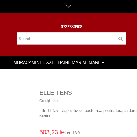
0722380908
IMBRACAMINTE XXL - HAINE MARIMI MARI
ELLE TENS
Condiție:
Nou
Elle TENS
: Dispozitiv de obstetrica pentru terapia dureri
natura.
503,23 lei
cu TVA