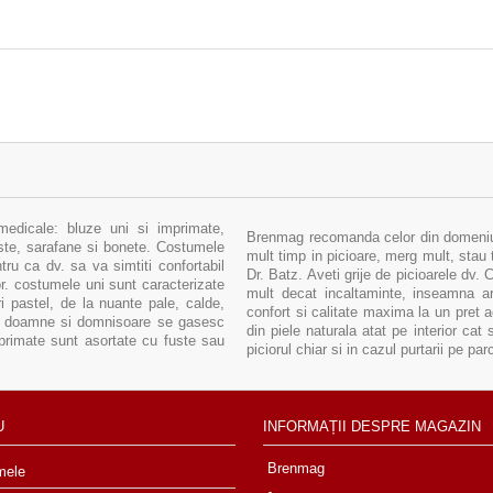
medicale: bluze uni si imprimate,
Brenmag recomanda celor din domeniul 
uste, sarafane si bonete. Costumele
mult timp in picioare, merg mult, stau 
ru ca dv. sa va simtiti confortabil
Dr. Batz. Aveti grije de picioarele dv.
sor. costumele uni sunt caracterizate
mult decat incaltaminte, inseamna arm
i pastel, de la nuante pale, calde,
confort si calitate maxima la un pret 
tru doamne si domnisoare se gasesc
din piele naturala atat pe interior cat 
primate sunt asortate cu fuste sau
piciorul chiar si in cazul purtarii pe pa
U
INFORMAȚII DESPRE MAGAZIN
Brenmag
mele