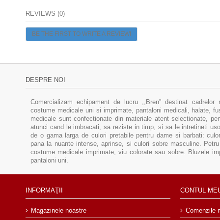
REVIEWS (0)
BE THE FIRST TO WRITE A REVIEW!
DESPRE NOI
Comercializam echipament de lucru ,,Bren'' destinat cadrelor 
costume medicale uni si imprimate, pantaloni medicali, halate, f
medicale sunt confectionate din materiale atent selectionate, pent
atunci cand le imbracati, sa reziste in timp, si sa le intretineti u
de o gama larga de culori pretabile pentru dame si barbati: culor
pana la nuante intense, aprinse, si culori sobre masculine. Pe
costume medicale imprimate, viu colorate sau sobre. Bluzele im
pantaloni uni.
INFORMAŢII
CONTUL ME
Magazinele noastre
Comenzile 