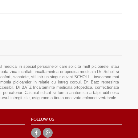
medical in special persoanelor care solicita mult picioarele, stau
toata ziua incaltati, incaltamintea ortopedica medicala Dr. Scholl si
 Confort, sanatate, stil intr-un singur cuvint SCHOLL - inseamna mai
onia picioarelor in relatie cu intreg corpul. Dr. Batz represinta
accesibil. Dr BATZ Incaltaminte medicala ortopedica, confectionata
si pe exterior. Calcaiul ridicat si forma anatomica a talpii odihnesc
rcursul intregii zile, asigurand o tinuta adecvata coloanei vertebrale.
FOLLOW US