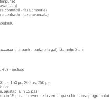
 timpurie)
a avansata)
e contractii - faza timpurie)
re contractii - faza avansata)
mpulsului
ccesoriului pentru purtare la gat)∙ Garanţie 2 ani
LR6) – incluse
100 µs, 150 µs, 200 µs, 250 µs
fazica
, ajustabila in 15 pasi
bila in 15 pasi, cu revenire la zero dupa schimbarea programului