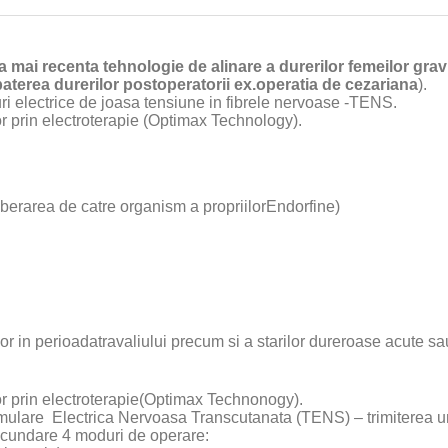
a mai recenta tehnologie de alinare a durerilor femeilor grav
mbaterea durerilor postoperatorii ex.operatia de cezariana
).
ri electrice de joasa tensiune in fibrele nervoase -TENS.
r prin electroterapie (Optimax Technology).
iberarea de catre organism a propriilorEndorfine)
lor in perioadatravaliului precum si a starilor dureroase acute sa
r prin electroterapie(Optimax Technonogy).
mulare Electrica Nervoasa Transcutanata (TENS) – trimiterea uno
ecundare 4 moduri de operare: