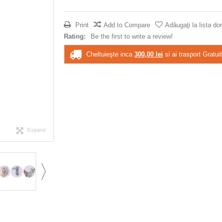
Print
Add to Compare
Adăugaţi la lista dor
Rating:
Be the first to write a review!
Cheltuieşte inca
300,00 lei
si ai trasport Gratuit
Expand