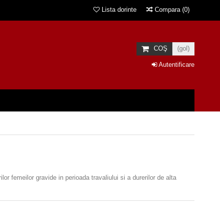
Lista dorinte
Compara
(
0
)
COŞ
(gol)
Autentificare
lor femeilor gravide in perioada travaliului si a durerilor de alta