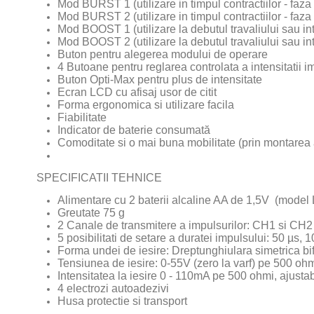
Mod BURST 1 (utilizare in timpul contractiilor - faza
Mod BURST 2 (utilizare in timpul contractiilor - faz
Mod BOOST 1 (utilizare la debutul travaliului sau intr
Mod BOOST 2 (utilizare la debutul travaliului sau int
Buton pentru alegerea modului de operare
4 Butoane pentru reglarea controlata a intensitatii i
Buton Opti-Max pentru plus de intensitate
Ecran LCD cu afisaj usor de citit
Forma ergonomica si utilizare facila
Fiabilitate
Indicator de baterie consumată
Comoditate si o mai buna mobilitate (prin montarea a
SPECIFICATII TEHNICE
Alimentare cu 2 baterii alcaline AA de 1,5V (model 
Greutate 75 g
2 Canale de transmitere a impulsurilor: CH1 si CH2
5 posibilitati de setare a duratei impulsului: 50 µs, 
Forma undei de iesire: Dreptunghiulara simetrica bi
Tensiunea de iesire: 0-55V (zero la varf) pe 500 ohmi
Intensitatea la iesire 0 - 110mA pe 500 ohmi, ajusta
4 electrozi autoadezivi
Husa protectie si transport