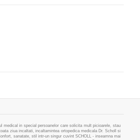
medical in special persoanelor care solicita mult picioarele, stau
toata ziua incaltati, incaltamintea ortopedica medicala Dr. Scholl si
 Confort, sanatate, stil intr-un singur cuvint SCHOLL - inseamna mai