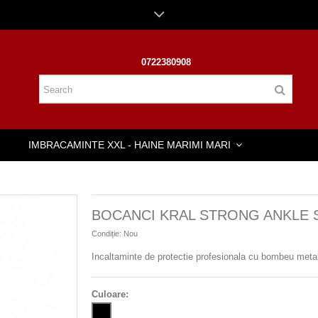
0722380908
IMBRACAMINTE XXL - HAINE MARIMI MARI
BOCANCI KRAL STRONG ANKLE 
Condiție:
Nou
Incaltaminte de protectie profesionala cu bombeu metali
Culoare: