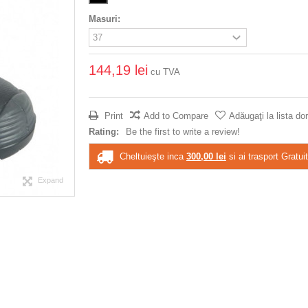
Masuri:
144,19 lei
cu TVA
Print
Add to Compare
Adăugaţi la lista dor
Rating:
Be the first to write a review!
Cheltuieşte inca
300,00 lei
si ai trasport Gratuit
Expand