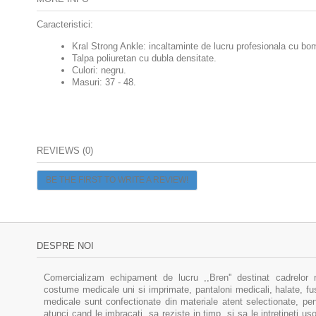
Caracteristici:
Kral Strong Ankle: incaltaminte de lucru profesionala cu bomb
Talpa poliuretan cu dubla densitate.
Culori: negru.
Masuri: 37 - 48.
REVIEWS (0)
BE THE FIRST TO WRITE A REVIEW!
DESPRE NOI
Comercializam echipament de lucru ,,Bren'' destinat cadrelor 
costume medicale uni si imprimate, pantaloni medicali, halate, f
medicale sunt confectionate din materiale atent selectionate, pent
atunci cand le imbracati, sa reziste in timp, si sa le intretineti u