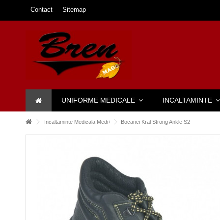
Contact
Sitemap
UNIFORME MEDICALE
INCALTAMINTE
Incaltaminte Medicala Medi+
Bocanci Kral Strong Ankle S2