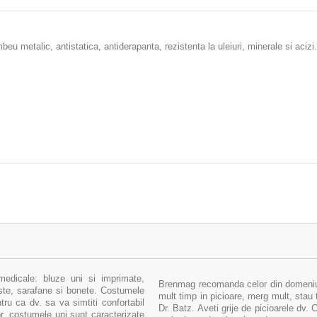
eu metalic, antistatica, antiderapanta, rezistenta la uleiuri, minerale si acizi.
medicale: bluze uni si imprimate,
Brenmag recomanda celor din domeniul 
uste, sarafane si bonete. Costumele
mult timp in picioare, merg mult, stau 
ru ca dv. sa va simtiti confortabil
Dr. Batz. Aveti grije de picioarele dv.
sor. costumele uni sunt caracterizate