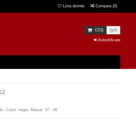
Lista dorinte
Compara
(
0
)
COŞ
(gol)
Autentificare
S2
c. Culori: negru. Masuri: 37 - 48.